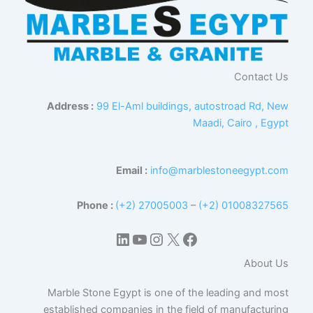
Contact Us
Address :
99 El-Aml buildings, autostroad Rd, New
Maadi, Cairo , Egypt
Email :
info@marblestoneegypt.com
Phone :
(+2) 27005003
–
(+2) 01008327565
إكس
فيسبوك
لينكد إن
يوتيوب
إنستجرام
About Us
Marble Stone Egypt is one of the leading and most
established companies in the field of manufacturing