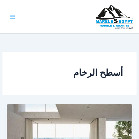
خطي
لى
لمحتوى
Marble Stone Egypt
أسطح الرخام