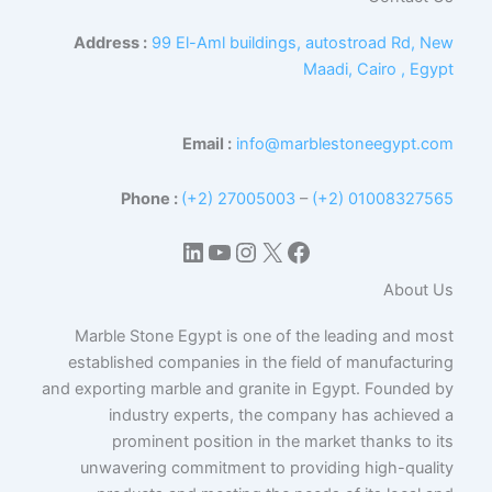
Address :
99 El-Aml buildings, autostroad Rd, New
Maadi, Cairo , Egypt
Email :
info@marblestoneegypt.com
Phone :
(+2) 27005003
–
(+2) 01008327565
إكس
فيسبوك
لينكد إن
يوتيوب
إنستجرام
About Us
Marble Stone Egypt is one of the leading and most
established companies in the field of manufacturing
and exporting marble and granite in Egypt. Founded by
industry experts, the company has achieved a
prominent position in the market thanks to its
unwavering commitment to providing high-quality