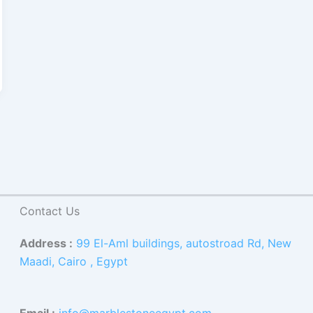
Contact Us
Address :
99 El-Aml buildings, autostroad Rd, New
Maadi, Cairo , Egypt
Email :
info@marblestoneegypt.com