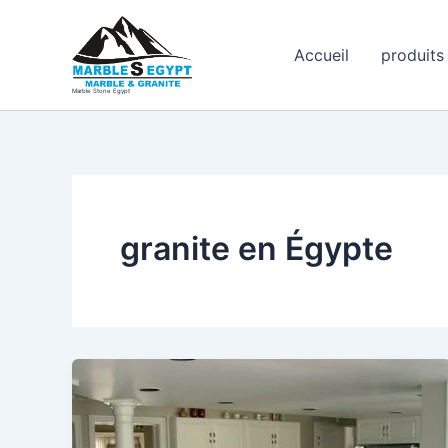
Aller
au
Accueil
produits
contenu
Marble Stone Egypt
granite en Égypte