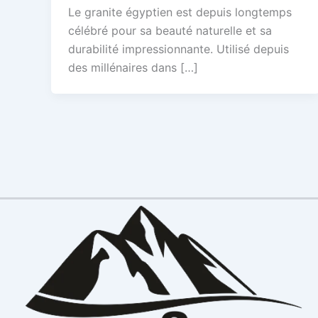
Le granite égyptien est depuis longtemps
célébré pour sa beauté naturelle et sa
durabilité impressionnante. Utilisé depuis
des millénaires dans […]