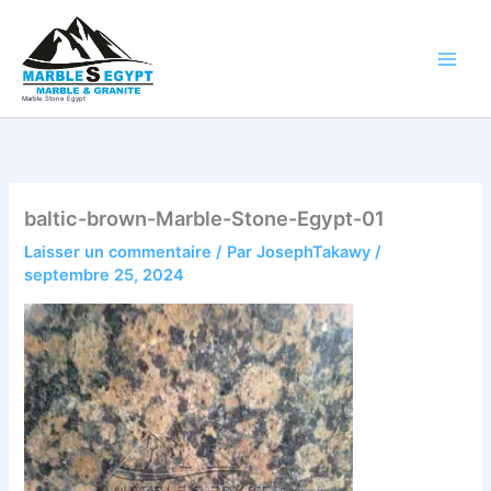
Aller
au
contenu
Marble Stone Egypt
baltic-brown-Marble-Stone-Egypt-01
Laisser un commentaire
/ Par
JosephTakawy
/
septembre 25, 2024