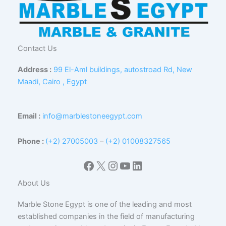
Contact Us
Address :
99 El-Aml buildings, autostroad Rd, New
Maadi, Cairo , Egypt
Email :
info@marblestoneegypt.com
Phone :
(+2) 27005003
–
(+2) 01008327565
Facebook
X
Instagram
YouTube
LinkedIn
About Us
Marble Stone Egypt is one of the leading and most
established companies in the field of manufacturing