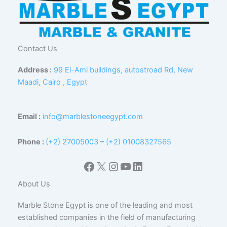
Contact Us
Address :
99 El-Aml buildings, autostroad Rd, New
Maadi, Cairo , Egypt
Email :
info@marblestoneegypt.com
Phone :
(+2) 27005003
–
(+2) 01008327565
Facebook
X
Instagram
YouTube
LinkedIn
About Us
Marble Stone Egypt is one of the leading and most
established companies in the field of manufacturing