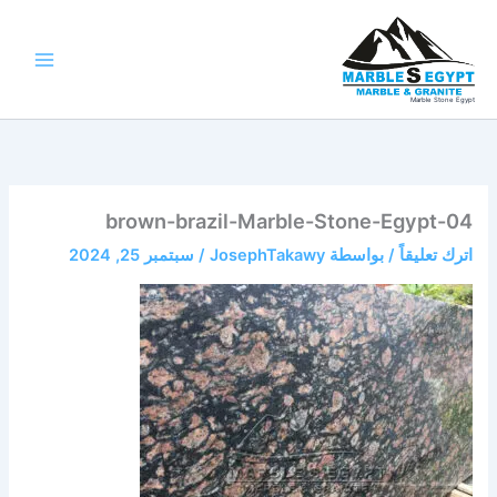
خطي
لى
لمحتوى
Marble Stone Egypt
brown-brazil-Marble-Stone-Egypt-04
اترك تعليقاً
/ بواسطة
JosephTakawy
/
سبتمبر 25, 2024