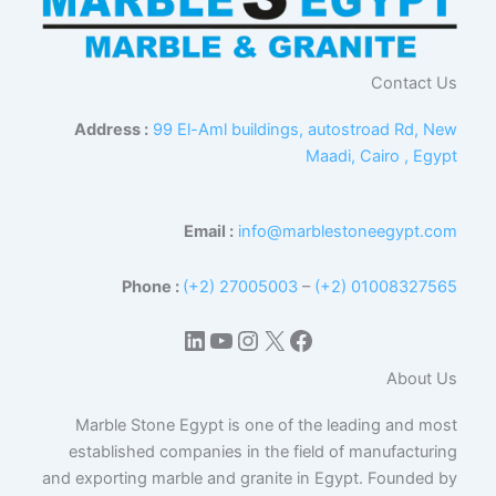
Contact Us
Address :
99 El-Aml buildings, autostroad Rd, New
Maadi, Cairo , Egypt
Email :
info@marblestoneegypt.com
Phone :
(+2) 27005003
–
(+2) 01008327565
إكس
فيسبوك
لينكد إن
يوتيوب
إنستجرام
About Us
Marble Stone Egypt is one of the leading and most
established companies in the field of manufacturing
and exporting marble and granite in Egypt. Founded by