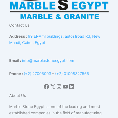
Contact Us
Address :
99 El-Aml buildings, autostroad Rd, New
Maadi, Cairo , Egypt
Email :
info@marblestoneegypt.com
Phone :
(+2) 27005003
–
(+2) 01008327565
Facebook
X
Instagram
YouTube
LinkedIn
About Us
Marble Stone Egypt is one of the leading and most
established companies in the field of manufacturing