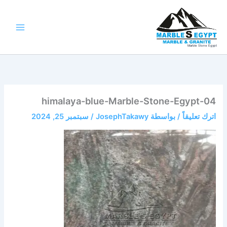
خطي
لى
لمحتوى
Marble Stone Egypt
himalaya-blue-Marble-Stone-Egypt-04
اترك تعليقاً
/ بواسطة
JosephTakawy
/
سبتمبر 25, 2024