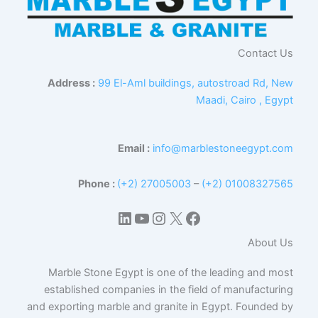
Contact Us
Address :
99 El-Aml buildings, autostroad Rd, New
Maadi, Cairo , Egypt
Email :
info@marblestoneegypt.com
Phone :
(+2) 27005003
–
(+2) 01008327565
إكس
فيسبوك
لينكد إن
يوتيوب
إنستجرام
About Us
Marble Stone Egypt is one of the leading and most
established companies in the field of manufacturing
and exporting marble and granite in Egypt. Founded by