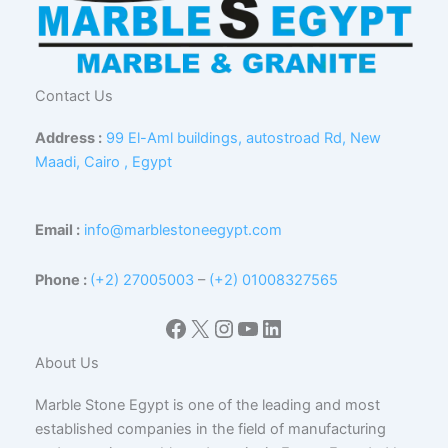
Contact Us
Address :
99 El-Aml buildings, autostroad Rd, New
Maadi, Cairo , Egypt
Email :
info@marblestoneegypt.com
Phone :
(+2) 27005003
–
(+2) 01008327565
Facebook
X
Instagram
YouTube
LinkedIn
About Us
Marble Stone Egypt is one of the leading and most
established companies in the field of manufacturing