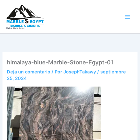
Ir
al
contenido
Marble Stone Egypt
himalaya-blue-Marble-Stone-Egypt-01
Deja un comentario
/ Por
JosephTakawy
/
septiembre
25, 2024