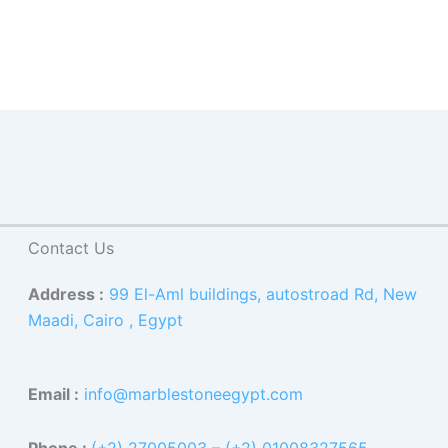
Contact Us
Address :
99 El-Aml buildings, autostroad Rd, New
Maadi, Cairo , Egypt
Email :
info@marblestoneegypt.com
Phone :
(+2) 27005003
–
(+2) 01008327565