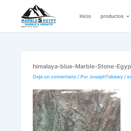
Ir
al
Inicio
productos
contenido
Marble Stone Egypt
himalaya-blue-Marble-Stone-Egy
Deja un comentario
/ Por
JosephTakawy
/
s