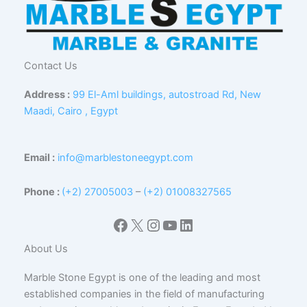
Contact Us
Address :
99 El-Aml buildings, autostroad Rd, New
Maadi, Cairo , Egypt
Email :
info@marblestoneegypt.com
Phone :
(+2) 27005003
–
(+2) 01008327565
Facebook
X
Instagram
YouTube
LinkedIn
About Us
Marble Stone Egypt is one of the leading and most
established companies in the field of manufacturing