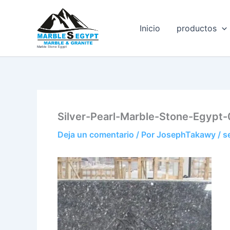
Ir
al
Inicio
productos
contenido
Marble Stone Egypt
Silver-Pearl-Marble-Stone-Egypt-
Deja un comentario
/ Por
JosephTakawy
/
s