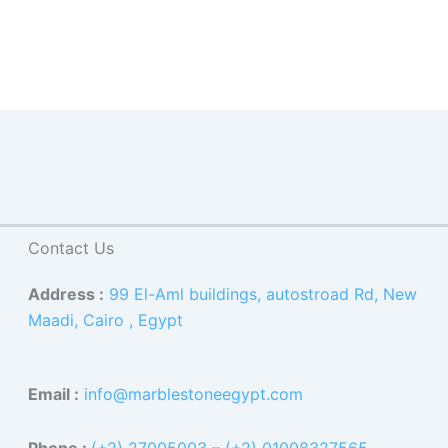
Contact Us
Address :
99 El-Aml buildings, autostroad Rd, New
Maadi, Cairo , Egypt
Email :
info@marblestoneegypt.com
Phone :
(+2) 27005003
–
(+2) 01008327565