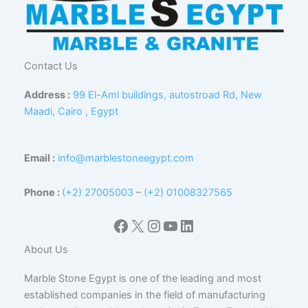
Contact Us
Address :
99 El-Aml buildings, autostroad Rd, New
Maadi, Cairo , Egypt
Email :
info@marblestoneegypt.com
Phone :
(+2) 27005003
–
(+2) 01008327565
Facebook
X
Instagram
YouTube
LinkedIn
About Us
Marble Stone Egypt is one of the leading and most
established companies in the field of manufacturing