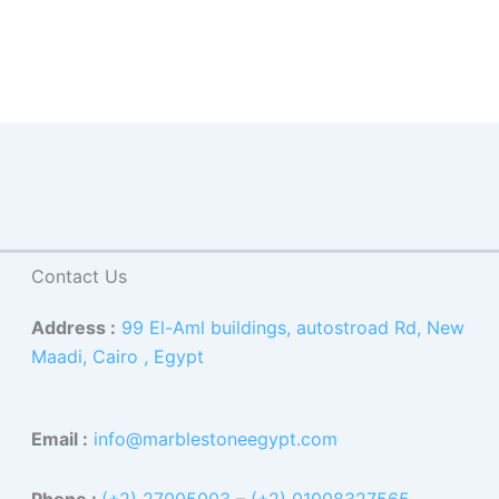
Contact Us
Address :
99 El-Aml buildings, autostroad Rd, New
Maadi, Cairo , Egypt
Email :
info@marblestoneegypt.com
Phone :
(+2) 27005003
–
(+2) 01008327565