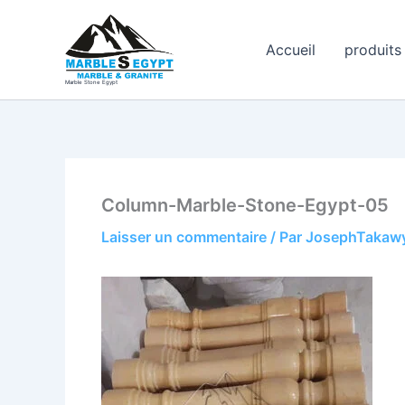
Aller
au
Accueil
produits
contenu
Marble Stone Egypt
Column-Marble-Stone-Egypt-05
Laisser un commentaire
/ Par
JosephTakaw