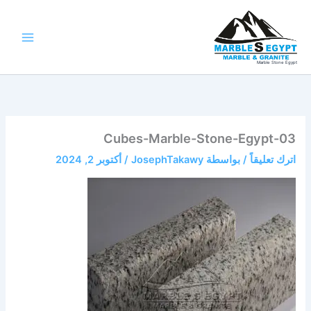
خطي
لى
لمحتوى
Marble Stone Egypt
Cubes-Marble-Stone-Egypt-03
اترك تعليقاً
/ بواسطة
JosephTakawy
/
أكتوبر 2, 2024