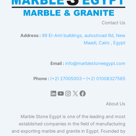
Contact Us
Address :
99 El-Aml buildings, autostroad Rd, New
Maadi, Cairo , Egypt
Email :
info@marblestoneegypt.com
Phone :
(+2) 27005003
–
(+2) 01008327565
إكس
فيسبوك
لينكد إن
يوتيوب
إنستجرام
About Us
Marble Stone Egypt is one of the leading and most
established companies in the field of manufacturing
and exporting marble and granite in Egypt. Founded by