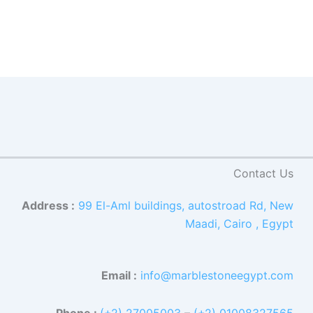
Contact Us
Address :
99 El-Aml buildings, autostroad Rd, New
Maadi, Cairo , Egypt
Email :
info@marblestoneegypt.com
Phone :
(+2) 27005003
–
(+2) 01008327565