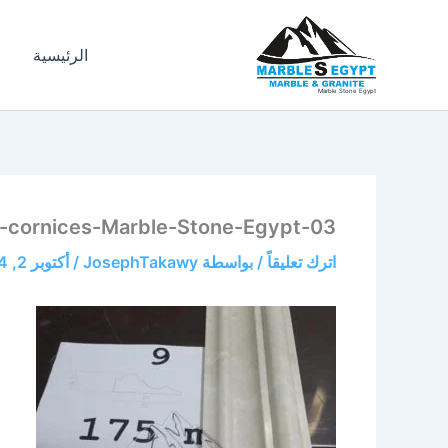
خطي
لى
الرئيسية
ا
لمحتوى
Marble Stone Egypt
e-cornices-Marble-Stone-Egypt-03
اترك تعليقاً
/ بواسطة
JosephTakawy
/
أكتوبر 2, 2024