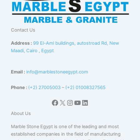
Contact Us
Address :
99 El-Aml buildings, autostroad Rd, New
Maadi, Cairo , Egypt
Email :
info@marblestoneegypt.com
Phone :
(+2) 27005003
–
(+2) 01008327565
Facebook
X
Instagram
YouTube
LinkedIn
About Us
Marble Stone Egypt is one of the leading and most
established companies in the field of manufacturing