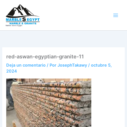
Ir
al
contenido
Marble Stone Egypt
red-aswan-egyptian-granite-11
Deja un comentario
/ Por
JosephTakawy
/
octubre 5,
2024