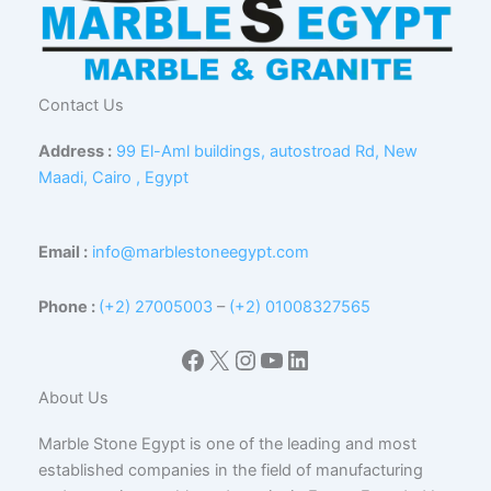
Contact Us
Address :
99 El-Aml buildings, autostroad Rd, New
Maadi, Cairo , Egypt
Email :
info@marblestoneegypt.com
Phone :
(+2) 27005003
–
(+2) 01008327565
Facebook
X
Instagram
YouTube
LinkedIn
About Us
Marble Stone Egypt is one of the leading and most
established companies in the field of manufacturing