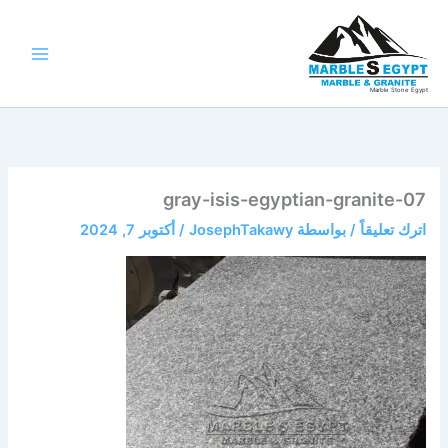
خطي
لى
لمحتوى
Marble Stone Egypt
gray-isis-egyptian-granite-07
اترك تعليقاً
/ بواسطة
JosephTakawy
/
أكتوبر 7, 2024