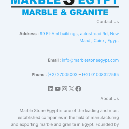
Contact Us
Address :
99 El-Aml buildings, autostroad Rd, New
Maadi, Cairo , Egypt
Email :
info@marblestoneegypt.com
Phone :
(+2) 27005003
–
(+2) 01008327565
إكس
فيسبوك
لينكد إن
يوتيوب
إنستجرام
About Us
Marble Stone Egypt is one of the leading and most
established companies in the field of manufacturing
and exporting marble and granite in Egypt. Founded by