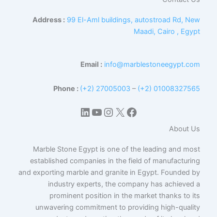
Address :
99 El-Aml buildings, autostroad Rd, New
Maadi, Cairo , Egypt
Email :
info@marblestoneegypt.com
Phone :
(+2) 27005003
–
(+2) 01008327565
إكس
فيسبوك
لينكد إن
يوتيوب
إنستجرام
About Us
Marble Stone Egypt is one of the leading and most
established companies in the field of manufacturing
and exporting marble and granite in Egypt. Founded by
industry experts, the company has achieved a
prominent position in the market thanks to its
unwavering commitment to providing high-quality