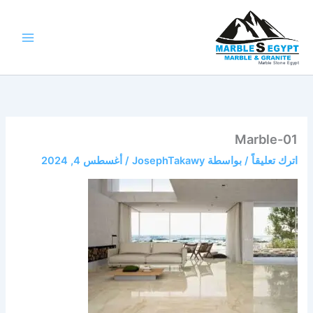
خطي
لى
لمحتوى
Marble Stone Egypt
Marble-01
اترك تعليقاً
/ بواسطة
JosephTakawy
/
أغسطس 4, 2024