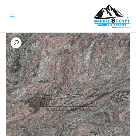
خطي
لى
لمحتوى
Marble Stone Egypt