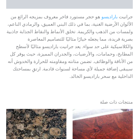
مراجعات (0)
جرانيت
باراديسو
هو حجر مستورد فاخر معروف بمزيجه الرائع من
الألوان الأرضية الغنية، بما في ذلك البني العميق، والرمادي الناعم،
ولمسات من الذهب والكريمة. تخلق الأنماط والنقاط الجذابة جاذبية
بصرية فريدة، مما يجعله خيارًا مثاليًا للتصاميم المعاصرة
والكلاسيكية على حد سواء. يعد جرانيت باراديسو مثاليًا لأسطح
المطابخ، وحمامات، والأرضيات، والجدران المميزة، حيث يوفر كل
من الأناقة والوظائف. تضمن متانته ومقاومته للحرارة والخدوش أنه
سيبقى إضافة جميلة لأي مساحة لسنوات قادمة. ارتقِ بمساحتك
الداخلية مع سحر باراديسو الخالد.
منتجات ذات صلة