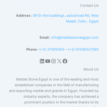
Contact Us
Address :
99 El-Aml buildings, autostroad Rd, New
Maadi, Cairo , Egypt
Email :
info@marblestoneegypt.com
Phone :
(+2) 27005003
–
(+2) 01008327565
إكس
فيسبوك
لينكد إن
يوتيوب
إنستجرام
About Us
Marble Stone Egypt is one of the leading and most
established companies in the field of manufacturing
and exporting marble and granite in Egypt. Founded by
industry experts, the company has achieved a
prominent position in the market thanks to its