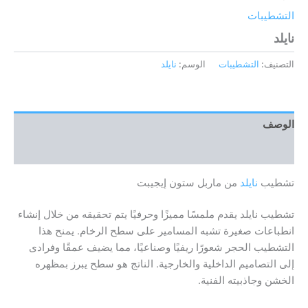
التشطيبات
نايلد
التصنيف:
التشطيبات
الوسم:
نايلد
الوصف
مراجعات (0)
تشطيب
نايلد
من ماربل ستون إيجيبت
تشطيب نايلد يقدم ملمسًا مميزًا وحرفيًا يتم تحقيقه من خلال إنشاء
انطباعات صغيرة تشبه المسامير على سطح الرخام. يمنح هذا
التشطيب الحجر شعورًا ريفيًا وصناعيًا، مما يضيف عمقًا وفرادى
إلى التصاميم الداخلية والخارجية. الناتج هو سطح يبرز بمظهره
الخشن وجاذبيته الفنية.