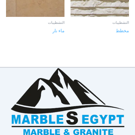
التشطيبات
التشطيبات
مخطط
ماء نار