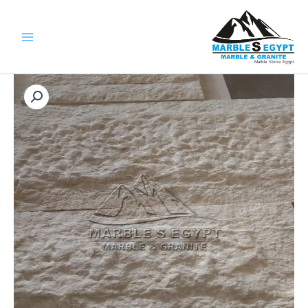
خطي
لى
لمحتوى
Marble Stone Egypt