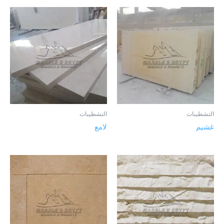
التشطيبات
التشطيبات
غشيم
لامع