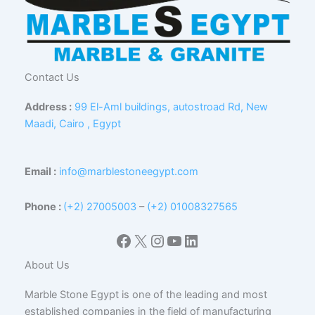
Contact Us
Address :
99 El-Aml buildings, autostroad Rd, New
Maadi, Cairo , Egypt
Email :
info@marblestoneegypt.com
Phone :
(+2) 27005003
–
(+2) 01008327565
Facebook
X
Instagram
YouTube
LinkedIn
About Us
Marble Stone Egypt is one of the leading and most
established companies in the field of manufacturing