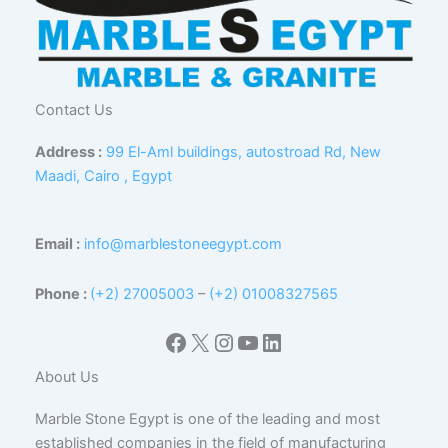
Contact Us
Address :
99 El-Aml buildings, autostroad Rd, New
Maadi, Cairo , Egypt
Email :
info@marblestoneegypt.com
Phone :
(+2) 27005003
–
(+2) 01008327565
Facebook
X
Instagram
YouTube
LinkedIn
About Us
Marble Stone Egypt is one of the leading and most
established companies in the field of manufacturing