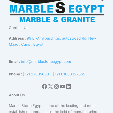
Contact Us
Address :
99 El-Aml buildings, autostroad Rd, New
Maadi, Cairo , Egypt
Email :
info@marblestoneegypt.com
Phone :
(+2) 27005003
–
(+2) 01008327565
Facebook
X
Instagram
YouTube
LinkedIn
About Us
Marble Stone Egypt is one of the leading and most
established companies in the field of manufacturing