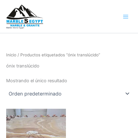
Ir
al
contenido
Marble Stone Egypt
Inicio
/ Productos etiquetados “ónix translúcido”
ónix translúcido
Mostrando el único resultado