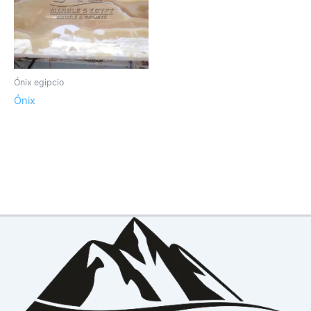
Ónix egipcio
Ónix