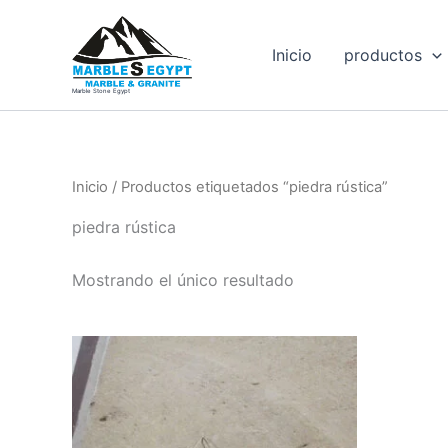
Ir
al
Inicio
productos
contenido
Marble Stone Egypt
Inicio
/ Productos etiquetados “piedra rústica”
piedra rústica
Mostrando el único resultado