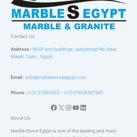
Contact Us
Address :
99 El-Aml buildings, autostroad Rd, New
Maadi, Cairo , Egypt
Email :
info@marblestoneegypt.com
Phone :
(+2) 27005003
–
(+2) 01008327565
Facebook
X
Instagram
YouTube
LinkedIn
About Us
Marble Stone Egypt is one of the leading and most