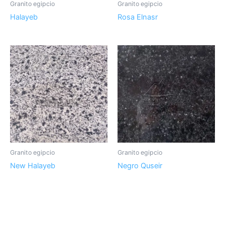
Granito egipcio
Granito egipcio
Halayeb
Rosa Elnasr
Granito egipcio
Granito egipcio
New Halayeb
Negro Quseir