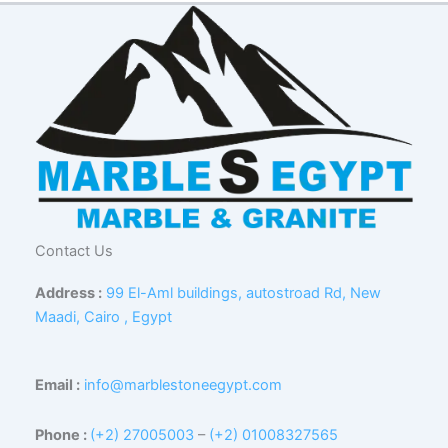
Contact Us
Address :
99 El-Aml buildings, autostroad Rd, New
Maadi, Cairo , Egypt
Email :
info@marblestoneegypt.com
Phone :
(+2) 27005003
–
(+2) 01008327565