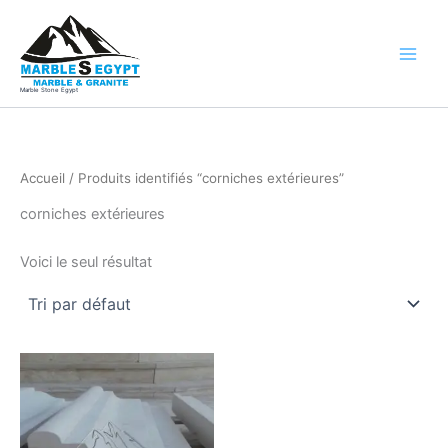
Aller
au
contenu
Marble Stone Egypt
Accueil
/ Produits identifiés “corniches extérieures”
corniches extérieures
Voici le seul résultat