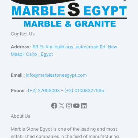
Contact Us
Address :
99 El-Aml buildings, autostroad Rd, New
Maadi, Cairo , Egypt
Email :
info@marblestoneegypt.com
Phone :
(+2) 27005003
–
(+2) 01008327565
Facebook
X
Instagram
YouTube
LinkedIn
About Us
Marble Stone Egypt is one of the leading and most
established companies in the field of manufacturing