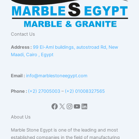
Contact Us
Address :
99 El-Aml buildings, autostroad Rd, New
Maadi, Cairo , Egypt
Email :
info@marblestoneegypt.com
Phone :
(+2) 27005003
–
(+2) 01008327565
Facebook
X
Instagram
YouTube
LinkedIn
About Us
Marble Stone Egypt is one of the leading and most
established companies in the field of manufacturing