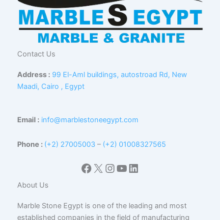
Contact Us
Address :
99 El-Aml buildings, autostroad Rd, New
Maadi, Cairo , Egypt
Email :
info@marblestoneegypt.com
Phone :
(+2) 27005003
–
(+2) 01008327565
Facebook
X
Instagram
YouTube
LinkedIn
About Us
Marble Stone Egypt is one of the leading and most
established companies in the field of manufacturing