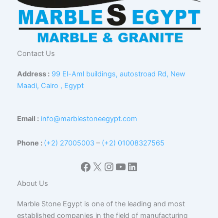
Contact Us
Address :
99 El-Aml buildings, autostroad Rd, New
Maadi, Cairo , Egypt
Email :
info@marblestoneegypt.com
Phone :
(+2) 27005003
–
(+2) 01008327565
Facebook
X
Instagram
YouTube
LinkedIn
About Us
Marble Stone Egypt is one of the leading and most
established companies in the field of manufacturing