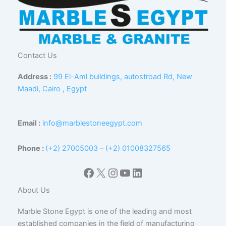
Contact Us
Address :
99 El-Aml buildings, autostroad Rd, New
Maadi, Cairo , Egypt
Email :
info@marblestoneegypt.com
Phone :
(+2) 27005003
–
(+2) 01008327565
Facebook
X
Instagram
YouTube
LinkedIn
About Us
Marble Stone Egypt is one of the leading and most
established companies in the field of manufacturing