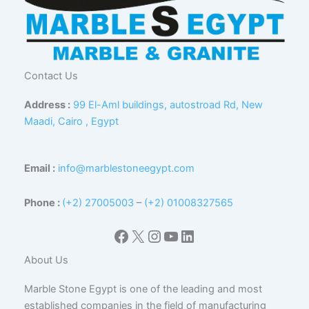
Contact Us
Address :
99 El-Aml buildings, autostroad Rd, New
Maadi, Cairo , Egypt
Email :
info@marblestoneegypt.com
Phone :
(+2) 27005003
–
(+2) 01008327565
Facebook
X
Instagram
YouTube
LinkedIn
About Us
Marble Stone Egypt is one of the leading and most
established companies in the field of manufacturing