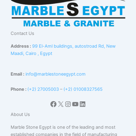
Contact Us
Address :
99 El-Aml buildings, autostroad Rd, New
Maadi, Cairo , Egypt
Email :
info@marblestoneegypt.com
Phone :
(+2) 27005003
–
(+2) 01008327565
Facebook
X
Instagram
YouTube
LinkedIn
About Us
Marble Stone Egypt is one of the leading and most
established companies in the field of manufacturing