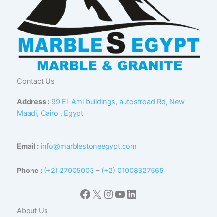
Contact Us
Address :
99 El-Aml buildings, autostroad Rd, New
Maadi, Cairo , Egypt
Email :
info@marblestoneegypt.com
Phone :
(+2) 27005003
–
(+2) 01008327565
Facebook
X
Instagram
YouTube
LinkedIn
About Us