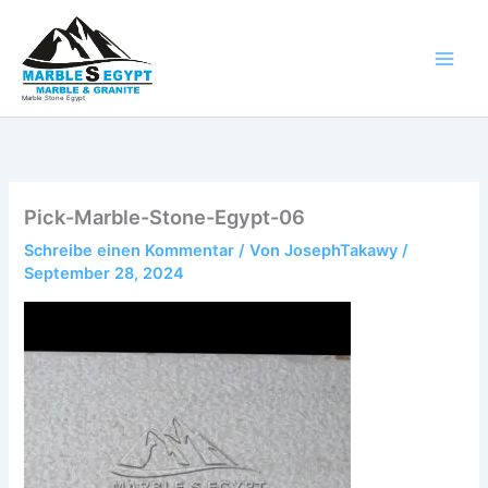
Zum
Inhalt
springen
Marble Stone Egypt
Pick-Marble-Stone-Egypt-06
Schreibe einen Kommentar
/ Von
JosephTakawy
/
September 28, 2024