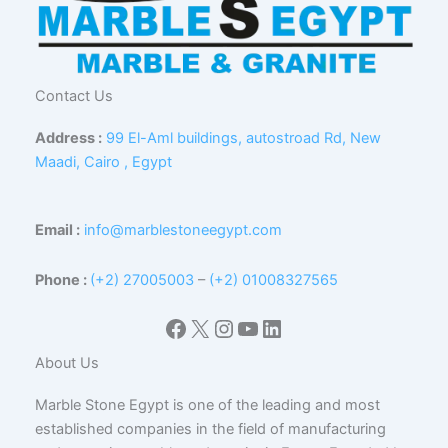
Contact Us
Address :
99 El-Aml buildings, autostroad Rd, New
Maadi, Cairo , Egypt
Email :
info@marblestoneegypt.com
Phone :
(+2) 27005003
–
(+2) 01008327565
Facebook
X
Instagram
YouTube
LinkedIn
About Us
Marble Stone Egypt is one of the leading and most
established companies in the field of manufacturing