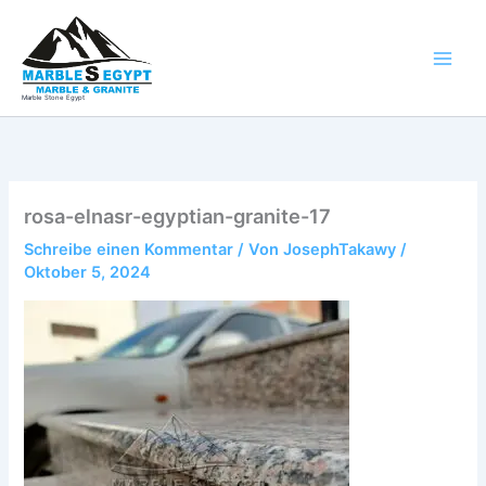
Zum
Inhalt
springen
Marble Stone Egypt
rosa-elnasr-egyptian-granite-17
Schreibe einen Kommentar
/ Von
JosephTakawy
/
Oktober 5, 2024