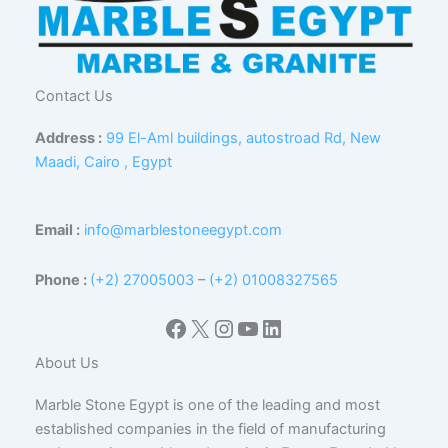
Contact Us
Address :
99 El-Aml buildings, autostroad Rd, New
Maadi, Cairo , Egypt
Email :
info@marblestoneegypt.com
Phone :
(+2) 27005003
–
(+2) 01008327565
Facebook
X
Instagram
YouTube
LinkedIn
About Us
Marble Stone Egypt is one of the leading and most
established companies in the field of manufacturing