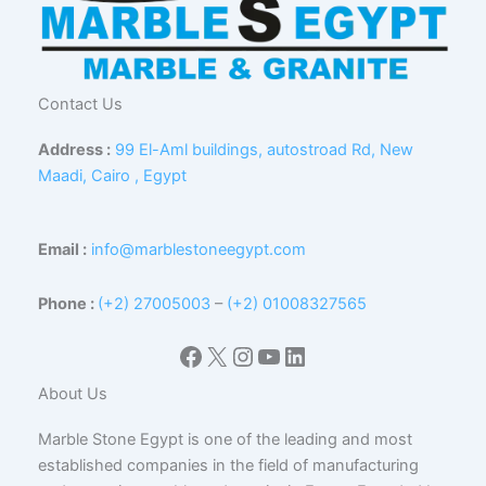
Contact Us
Address :
99 El-Aml buildings, autostroad Rd, New
Maadi, Cairo , Egypt
Email :
info@marblestoneegypt.com
Phone :
(+2) 27005003
–
(+2) 01008327565
Facebook
X
Instagram
YouTube
LinkedIn
About Us
Marble Stone Egypt is one of the leading and most
established companies in the field of manufacturing