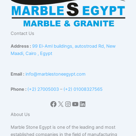
Contact Us
Address :
99 El-Aml buildings, autostroad Rd, New
Maadi, Cairo , Egypt
Email :
info@marblestoneegypt.com
Phone :
(+2) 27005003
–
(+2) 01008327565
Facebook
X
Instagram
YouTube
LinkedIn
About Us
Marble Stone Egypt is one of the leading and most
established companies in the field of manufacturing