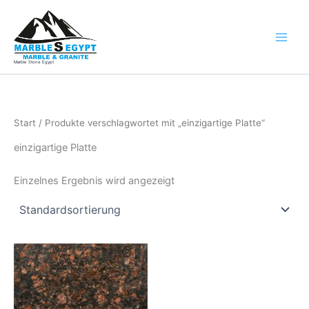
Zum
Inhalt
springen
Marble Stone Egypt
Start
/ Produkte verschlagwortet mit „einzigartige Platte“
einzigartige Platte
Einzelnes Ergebnis wird angezeigt