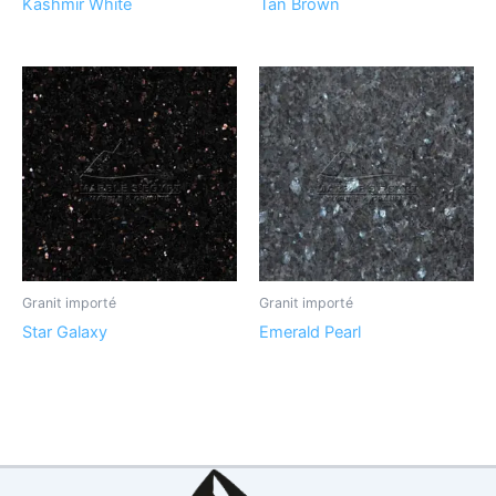
Kashmir White
Tan Brown
Granit importé
Granit importé
Star Galaxy
Emerald Pearl