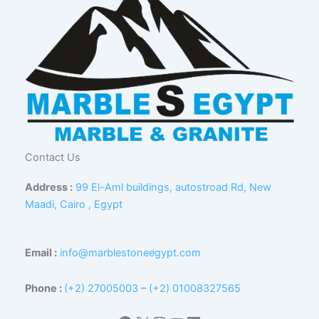
Contact Us
Address :
99 El-Aml buildings, autostroad Rd, New
Maadi, Cairo , Egypt
Email :
info@marblestoneegypt.com
Phone :
(+2) 27005003
–
(+2) 01008327565