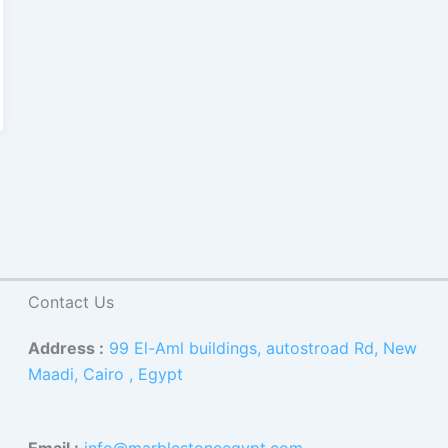
Contact Us
Address :
99 El-Aml buildings, autostroad Rd, New
Maadi, Cairo , Egypt
Email :
info@marblestoneegypt.com