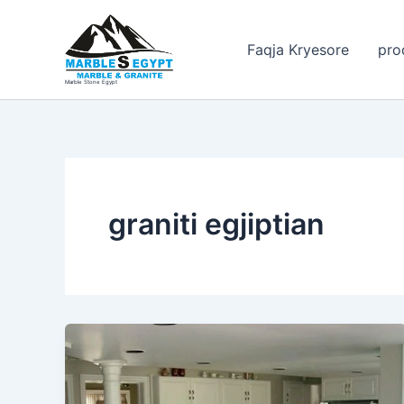
Skip
to
Faqja Kryesore
pro
content
Marble Stone Egypt
graniti egjiptian