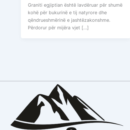
Graniti egjiptian është lavdëruar për shumë
kohë për bukurinë e tij natyrore dhe
qëndrueshmërinë e jashtëzakonshme.
Përdorur për mijëra vjet […]